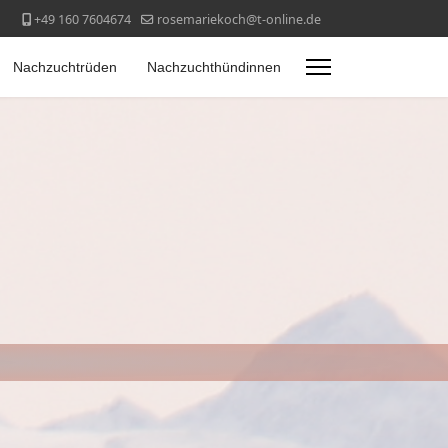
+49 160 7604674
rosemariekoch@t-online.de
Nachzuchtrüden
Nachzuchthündinnen
1