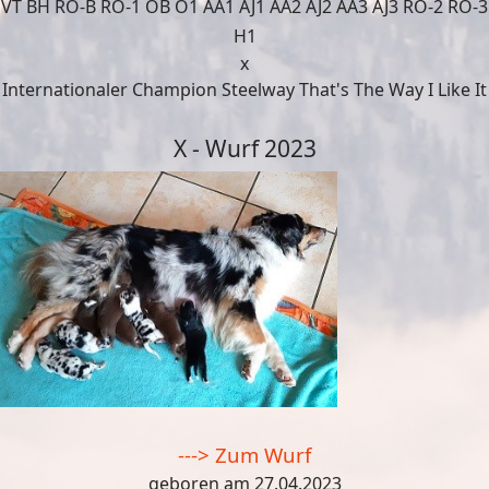
VT BH RO-B RO-1 OB O1 AA1 AJ1 AA2 AJ2 AA3 AJ3 RO-2 RO-3
H1
x
Internationaler Champion Steelway That's The Way I Like It
X - Wurf 2023
---> Zum Wurf
geboren am 27.04.2023