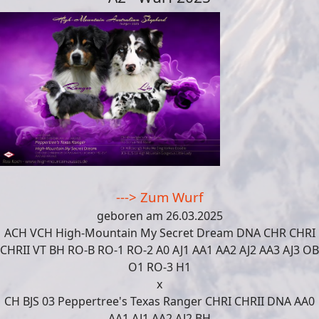
---> Zum Wurf
geboren am 26.03.2025
ACH VCH High-Mountain My Secret Dream DNA CHR CHRI
CHRII VT BH RO-B RO-1 RO-2 A0 AJ1 AA1 AA2 AJ2 AA3 AJ3 OB
O1 RO-3 H1
x
CH BJS 03 Peppertree's Texas Ranger CHRI CHRII DNA AA0
AA1 AJ1 AA2 AJ2 BH