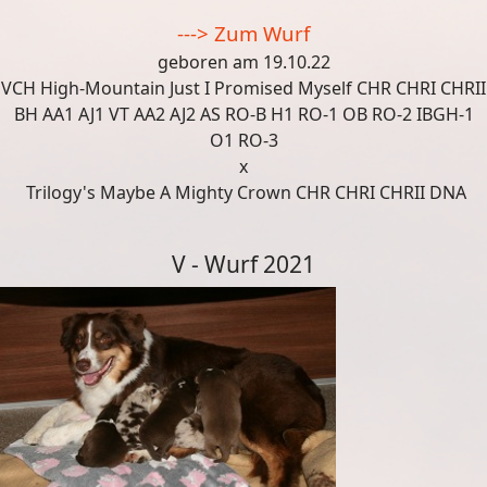
---> Zum Wurf
geboren am
19.10.22
VCH High-Mountain Just I Promised Myself CHR CHRI CHRII
BH AA1 AJ1 VT AA2 AJ2 AS RO-B H1
RO-1 OB RO-2 IBGH-1
O1 RO-3
x
Trilogy's Maybe A Mighty Crown CHR CHRI CHRII DNA
V - Wurf 2021