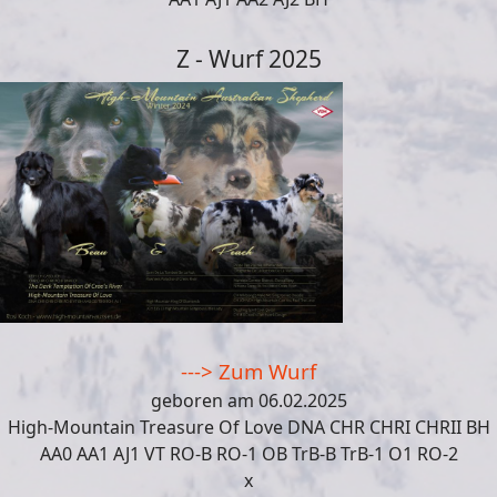
Z - Wurf 2025
---> Zum Wurf
geboren am
06.02.2025
High-Mountain Treasure Of Love DNA CHR CHRI CHRII BH
AA0 AA1 AJ1 VT RO-B
RO-1 OB TrB-B TrB-1 O1 RO-2
x