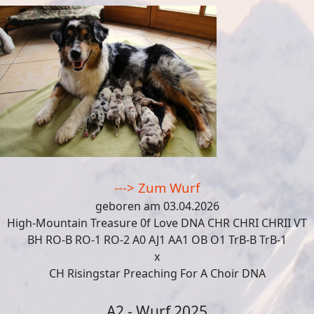
---> Zum Wurf
geboren am 03.04.2026
High-Mountain Treasure 0f Love DNA CHR CHRI CHRII VT
BH RO-B RO-1 RO-2 A0 AJ1 AA1 OB O1 TrB-B TrB-1
x
CH Risingstar Preaching For A Choir DNA
A2 - Wurf 2025