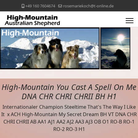
+49 160 7604674
rosemariekoch@t-online.de
High-Mountain You Cast A Spell On Me
DNA CHR CHRI CHRII BH H1
Internationaler Champion Steeltime That's The Way I Like
It x ACH High-Mountain My Secret Dream BH VT DNA CHR
CHRI CHRII AB AA1 AJ1 AA2 AJ2 AA3 AJ3 OB O1 RO-B RO-1
RO-2 RO-3 H1