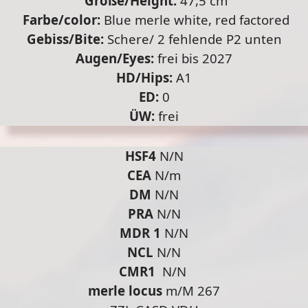
Größe/Height:
47,5 cm
Farbe/color:
Blue merle white, red factored
Gebiss/Bite:
Schere/ 2 fehlende P2 unten
Augen/Eyes:
frei bis 2027
HD/Hips:
A1
ED:
0
ÜW:
frei
HSF4
N/N
CEA
N/m
DM
N/N
PRA
N/N
MDR 1
N/N
NCL
N/N
CMR1
N/N
merle locus
m/M 267